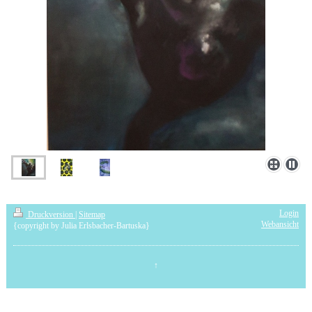
Login
Druckversion
|
Sitemap
Webansicht
{copyright by Julia Erlsbacher-Bartuska}
↑