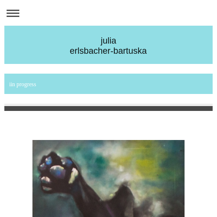
julia
erlsbacher-bartuska
iin progress